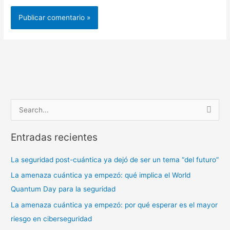
B
u
Entradas recientes
s
c
La seguridad post-cuántica ya dejó de ser un tema “del futuro”
a
La amenaza cuántica ya empezó: qué implica el World
r
Quantum Day para la seguridad
p
La amenaza cuántica ya empezó: por qué esperar es el mayor
o
riesgo en ciberseguridad
r