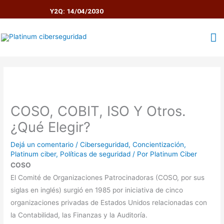
Ir
Y2Q: 14/04/2030
al
contenido
M
pr
COSO, COBIT, ISO Y Otros.
¿Qué Elegir?
Dejá un comentario
/
Ciberseguridad
,
Concientización
,
Platinum ciber
,
Políticas de seguridad
/ Por
Platinum Ciber
COSO
El Comité de Organizaciones Patrocinadoras (COSO, por sus
siglas en inglés) surgió en 1985 por iniciativa de cinco
organizaciones privadas de Estados Unidos relacionadas con
la Contabilidad, las Finanzas y la Auditoría.