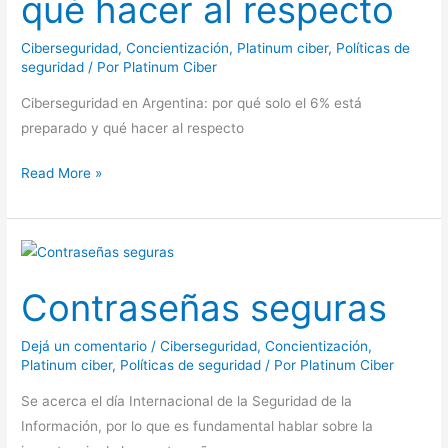
qué hacer al respecto
está
preparado
Ciberseguridad
,
Concientización
,
Platinum ciber
,
Políticas de
seguridad
/ Por
Platinum Ciber
y
qué
Ciberseguridad en Argentina: por qué solo el 6% está
hacer
preparado y qué hacer al respecto
al
respecto
Read More »
Contraseñas
seguras
Contraseñas seguras
Dejá un comentario
/
Ciberseguridad
,
Concientización
,
Platinum ciber
,
Políticas de seguridad
/ Por
Platinum Ciber
Se acerca el día Internacional de la Seguridad de la
Información, por lo que es fundamental hablar sobre la