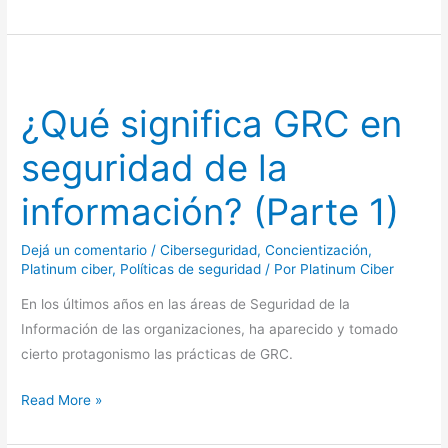
¿Qué
significa
¿Qué significa GRC en
GRC
en
seguridad de la
seguridad
de
información? (Parte 1)
la
información?
Dejá un comentario
/
Ciberseguridad
,
Concientización
,
(Parte
Platinum ciber
,
Políticas de seguridad
/ Por
Platinum Ciber
1)
En los últimos años en las áreas de Seguridad de la
Información de las organizaciones, ha aparecido y tomado
cierto protagonismo las prácticas de GRC.
Read More »