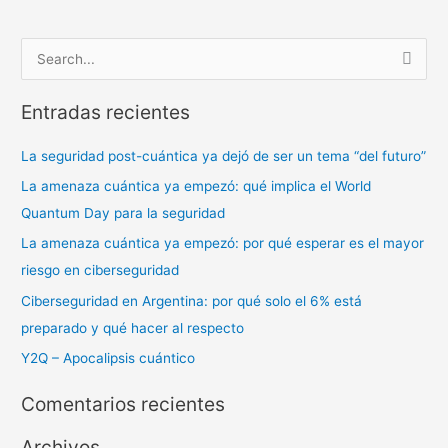
B
u
Entradas recientes
s
c
La seguridad post-cuántica ya dejó de ser un tema “del futuro”
a
La amenaza cuántica ya empezó: qué implica el World
r
Quantum Day para la seguridad
p
La amenaza cuántica ya empezó: por qué esperar es el mayor
o
riesgo en ciberseguridad
r
Ciberseguridad en Argentina: por qué solo el 6% está
:
preparado y qué hacer al respecto
Y2Q – Apocalipsis cuántico
Comentarios recientes
Archivos