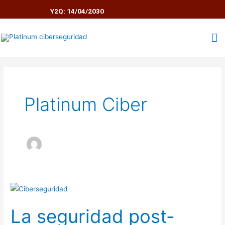
Ir
Y2Q: 14/04/2030
al
contenido
M
pr
Platinum Ciber
La
seguridad
La seguridad post-
post-