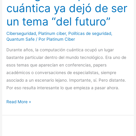
cuántica
cuántica ya dejó de ser
ya
dejó
un tema “del futuro”
de
ser
Ciberseguridad
,
Platinum ciber
,
Políticas de seguridad
,
un
Quantum Safe
/ Por
Platinum Ciber
tema
Durante años, la computación cuántica ocupó un lugar
“del
bastante particular dentro del mundo tecnológico. Era uno de
futuro”
esos temas que aparecían en conferencias, papers
académicos o conversaciones de especialistas, siempre
asociado a un escenario lejano. Importante, sí. Pero distante.
Por eso resulta interesante lo que empieza a pasar ahora.
Read More »
La
amenaza