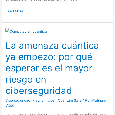
Read More »
La
amenaza
La amenaza cuántica
cuántica
ya
ya empezó: por qué
empezó:
por
esperar es el mayor
qué
esperar
riesgo en
es
ciberseguridad
el
mayor
Ciberseguridad
,
Platinum ciber
,
Quantum Safe
/ Por
Platinum
riesgo
Ciber
en
ciberseguridad
La conversación sobre computación cuántica suele ubicarse