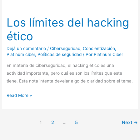
Los
límites
Los límites del hacking
del
hacking
ético
ético
Dejá un comentario
/
Ciberseguridad
,
Concientización
,
Platinum ciber
,
Políticas de seguridad
/ Por
Platinum Ciber
En materia de ciberseguridad, el hacking ético es una
actividad importante, pero cuáles son los límites que este
tiene. Esta nota intenta develar algo de claridad sobre el tema.
Read More »
1
2
…
5
Next
→