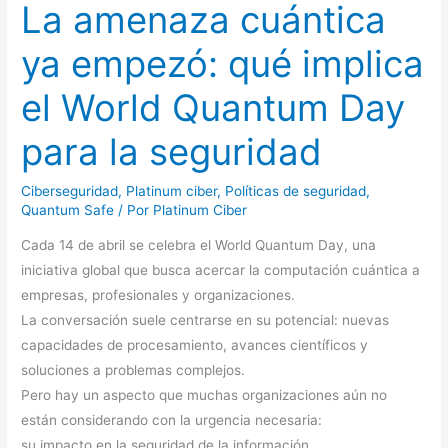
La amenaza cuántica
cuántica
ya
ya empezó: qué implica
empezó:
qué
el World Quantum Day
implica
para la seguridad
el
World
Quantum
Ciberseguridad
,
Platinum ciber
,
Políticas de seguridad
,
Quantum Safe
/ Por
Platinum Ciber
Day
para
Cada 14 de abril se celebra el World Quantum Day, una
la
iniciativa global que busca acercar la computación cuántica a
seguridad
empresas, profesionales y organizaciones.
La conversación suele centrarse en su potencial: nuevas
capacidades de procesamiento, avances científicos y
soluciones a problemas complejos.
Pero hay un aspecto que muchas organizaciones aún no
están considerando con la urgencia necesaria:
su impacto en la seguridad de la información.